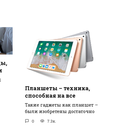
ды,
и
х
Планшеты – техника,
способная на все
Такие гаджеты как планшет –
были изобретены достаточно
0
7.3к.