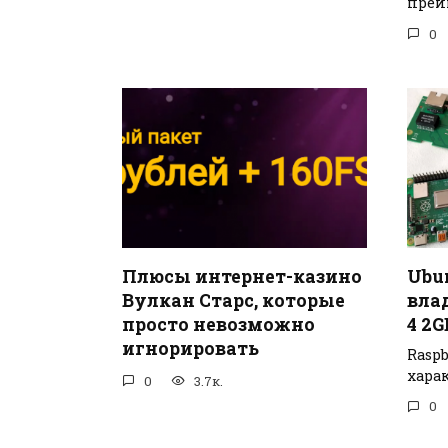
преи
0
Плюсы интернет-казино
Ubu
Вулкан Старс, которые
вла
просто невозможно
4 2G
игнорировать
Rasp
хара
0
3.7к.
0