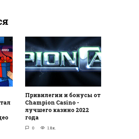
ся
Привилегии и бонусы от
тал
Champion Casino -
лучшего казино 2022
део
года
0
1.8к.