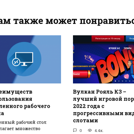
ам также может понравить
реимуществ
Вулкан Рояль КЗ –
ользования
лучший игровой пор
ленного рабочего
2022 года с
ла
прогрессивными ви
слотами
енный рабочий стол
лагает множество
0
4.4к.