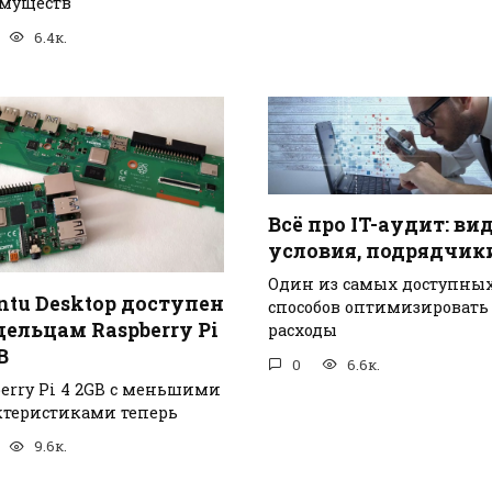
муществ
6.4к.
Всё про IT-аудит: ви
условия, подрядчик
Один из самых доступны
ntu Desktop доступен
способов оптимизировать
дельцам Raspberry Pi
расходы
B
0
6.6к.
berry Pi 4 2GB с меньшими
ктеристиками теперь
9.6к.