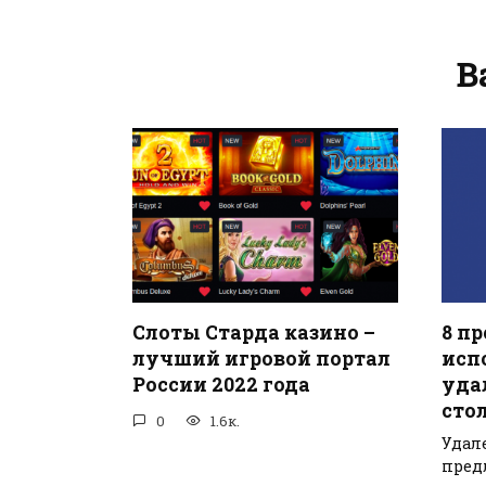
В
Слоты Старда казино –
8 п
лучший игровой портал
исп
России 2022 года
уда
сто
0
1.6к.
Удал
пред