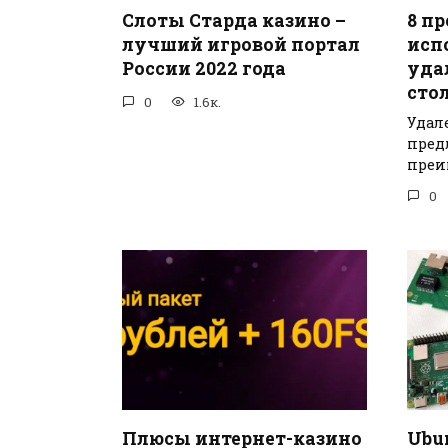
Слоты Старда казино –
8 п
лучший игровой портал
исп
России 2022 года
уда
сто
0
1.6к.
Удал
пред
преи
0
Плюсы интернет-казино
Ubu