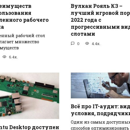
реимуществ
Вулкан Рояль КЗ –
ользования
лучший игровой пор
ленного рабочего
2022 года с
ла
прогрессивными ви
слотами
енный рабочий стол
лагает множество
0
4.4к.
муществ
6.4к.
Всё про IT-аудит: ви
условия, подрядчик
Один из самых доступны
ntu Desktop доступен
способов оптимизировать