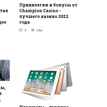
Привилегии и бонусы от
тал
Champion Casino -
лучшего казино 2022
део
года
0
1.8к.
ды,
и
х