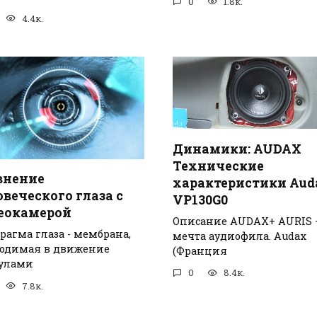
0
1.8к.
4.4к.
Динамики: AUDAX
Технические
внение
характеристики Aud
веческого глаза с
VP130G0
еокамерой
Описание AUDAX+ AURIS 
рагма глаза - мембрана,
мечта аудиофила. Audax
одимая в движение
(Франция
улами
0
8.4к.
7.8к.