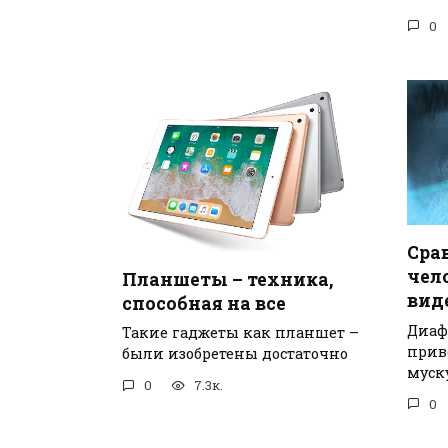
0
Сра
чело
Планшеты – техника,
вид
способная на все
Диаф
Такие гаджеты как планшет –
прив
были изобретены достаточно
муск
0
7.3к.
0