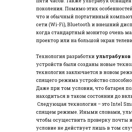
пяти часов. Также ультрабук оснащен 
поколения. Помимо этих особенностей
что и обычный портативный компьютер
сети (Wi-Fi), Bluetooth и внешний ди
когда стандартный монитор очень мал
проектор или на большой экран телеви
Технология разработки
ультрабуков
устройств были созданы новые технолог
технология заключается в новом режим
спящего режима устройство способно 
Даже при том условии, что батарея п
находиться в таком состоянии до вк
Следующая технология – это Intel Sma
спящем режиме. Иными словами, ульт
чтобы осуществить проверку почты и
условие не действует лишь в том случ