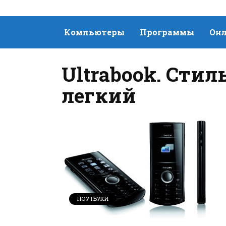
Компьютеры
Программы
Онл
Ultrabook. Сти
легкий
НОУТБУКИ