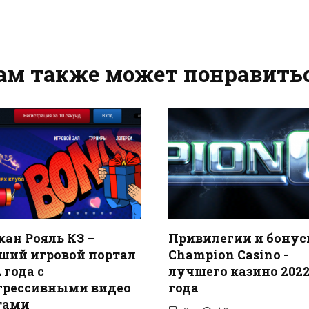
ам также может понравить
кан Рояль КЗ –
Привилегии и бонус
ший игровой портал
Champion Casino -
 года с
лучшего казино 202
грессивными видео
года
тами