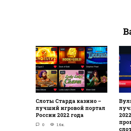
В
Слоты Старда казино –
Вул
лучший игровой портал
луч
России 2022 года
2022
про
0
1.6к.
сло