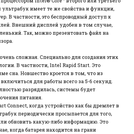
процессором Intel® Core™ второго или третьего
 ультрабук имеет те же свойства и функции,
. В частности, это беспроводный доступ к
сплей. Внешний дисплей удобен в том случае,
енький. Так, можно презентовать файл на
зора.
очень сложная. Специально для создания этих
ии. В частности, Intel Rapid Start. Это
е сна. Новшество кроется в том, что из
включиться для работы всего за 5-6 секунд.
олностью разрядилась, системы будет
лючения питания.
rt Connect, когда устройство как бы дремлет в
рабук периодически просыпается для того,
ли обновить какую-либо информацию. Это
ае, когда батарея находится на грани