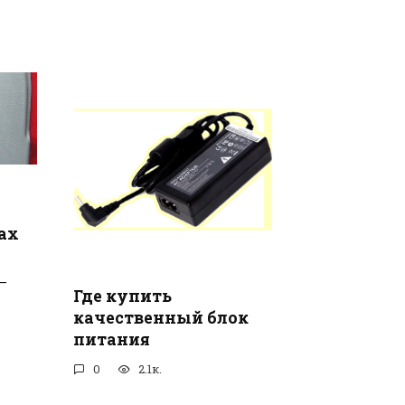
ax
—
Где купить
качественный блок
питания
0
2.1к.