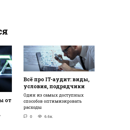
ся
Всё про IT-аудит: виды,
условия, подрядчики
Один из самых доступных
ы от
способов оптимизировать
расходы
2
0
6.6к.