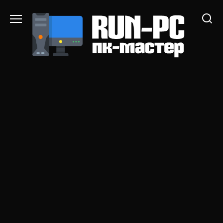
Перейти
к
содержанию