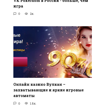
VK Pokerdom в России - больше, чем
игра
0
2к.
Онлайн казино Вулкан –
захватывающие и яркие игровые
автоматы
0
1.8к.