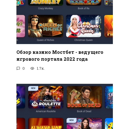
Обзор казино Мостбет - ведущего
игрового портала 2022 года
0
1.7к.