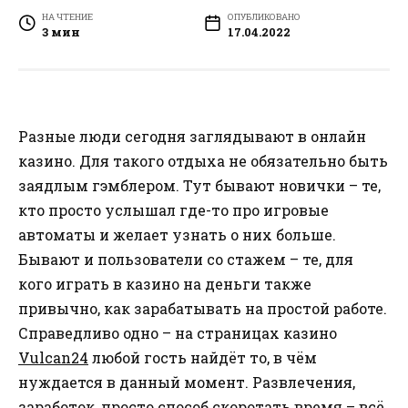
НА ЧТЕНИЕ
ОПУБЛИКОВАНО
3 мин
17.04.2022
Разные люди сегодня заглядывают в онлайн
казино. Для такого отдыха не обязательно быть
заядлым гэмблером. Тут бывают новички – те,
кто просто услышал где-то про игровые
автоматы и желает узнать о них больше.
Бывают и пользователи со стажем – те, для
кого играть в казино на деньги также
привычно, как зарабатывать на простой работе.
Справедливо одно – на страницах казино
Vulcan24
любой гость найдёт то, в чём
нуждается в данный момент. Развлечения,
заработок, просто способ скоротать время – всё