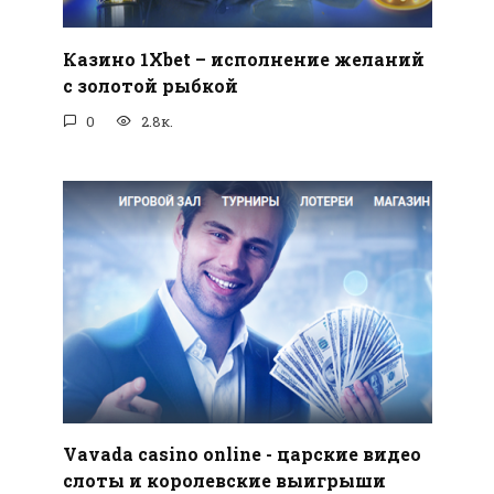
Казино 1Xbet – исполнение желаний
с золотой рыбкой
0
2.8к.
Vavada casino online - царские видео
слоты и королевские выигрыши