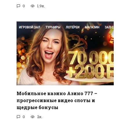
0
1.9к.
Мобильное казино Азино 777 –
прогрессивные видео слоты и
щедрые бонусы
0
2к.