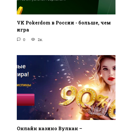
VK Pokerdom в России - больше, чем
игра
0
2к.
Онлайн казино Вулкан –