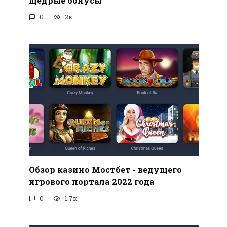
щедрые бонусы
0
2к.
Обзор казино Мостбет - ведущего
игрового портала 2022 года
0
1.7к.