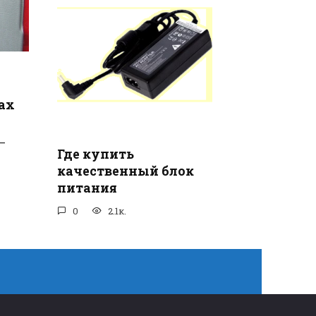
ax
—
Где купить
качественный блок
питания
0
2.1к.