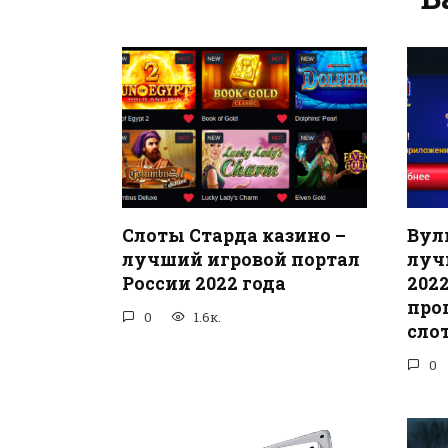
Слоты Старда казино –
Вул
лучший игровой портал
луч
России 2022 года
2022
про
0
1.6к.
сло
0