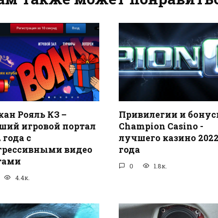
кан Рояль КЗ –
Привилегии и бонус
ший игровой портал
Champion Casino -
 года с
лучшего казино 202
грессивными видео
года
тами
0
1.8к.
4.4к.