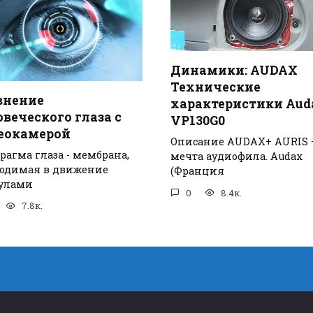
Динамики: AUDAX
Технические
внение
характеристики Aud
веческого глаза с
VP130G0
еокамерой
Описание AUDAX+ AURIS 
рагма глаза - мембрана,
мечта аудиофила. Audax
одимая в движение
(Франция
улами
0
8.4к.
7.8к.