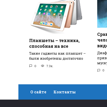
Сра
чело
Планшеты – техника,
вид
способная на все
Диаф
Такие гаджеты как планшет –
прив
были изобретены достаточно
муск
0
7.3к.
0
О сайте
Контакты