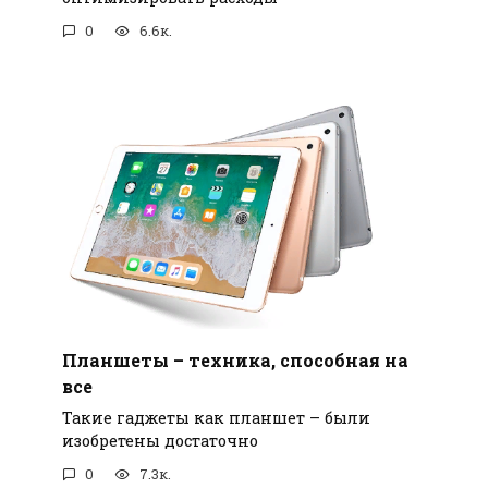
0
6.6к.
Планшеты – техника, способная на
все
Такие гаджеты как планшет – были
изобретены достаточно
0
7.3к.