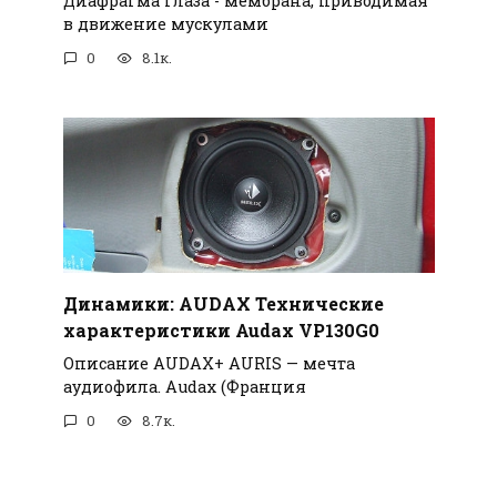
Диафрагма глаза - мембрана, приводимая
в движение мускулами
0
8.1к.
Динамики: AUDAX Технические
характеристики Audax VP130G0
Описание AUDAX+ AURIS — мечта
аудиофила. Audax (Франция
0
8.7к.