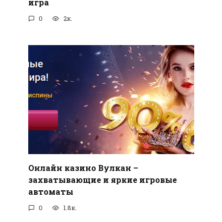
игра
0
2к.
Онлайн казино Вулкан –
захватывающие и яркие игровые
автоматы
0
1.8к.