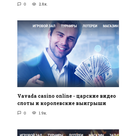
0
2.8к.
Vavada casino online - царские видео
слоты и королевские выигрыши
0
1.9к.