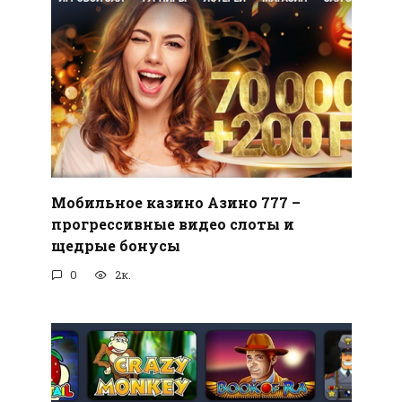
Мобильное казино Азино 777 –
прогрессивные видео слоты и
щедрые бонусы
0
2к.