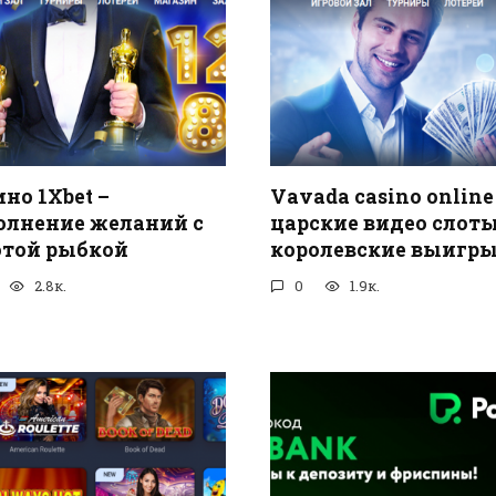
но 1Xbet –
Vavada casino online 
олнение желаний с
царские видео слоты
отой рыбкой
королевские выигр
2.8к.
0
1.9к.