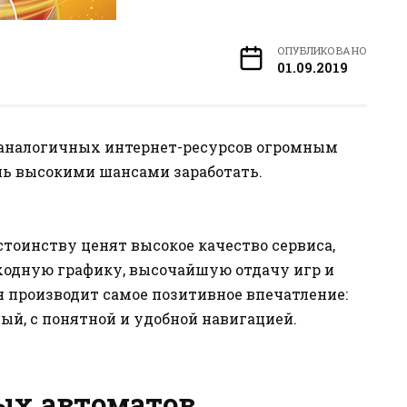
ОПУБЛИКОВАНО
01.09.2019
 аналогичных интернет-ресурсов огромным
нь высокими шансами заработать.
стоинству ценят высокое качество сервиса,
ходную графику, высочайшую отдачу игр и
я производит самое позитивное впечатление:
ый, с понятной и удобной навигацией.
ых автоматов