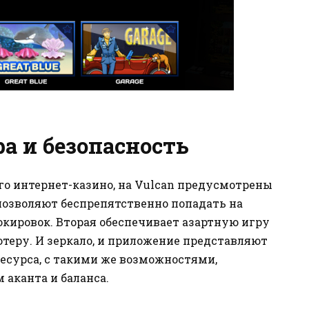
а и безопасность
ого интернет-казино, на Vulcan предусмотрены
позволяют беспрепятственно попадать на
кировок. Вторая обеспечивает азартную игру
ютеру. И зеркало, и приложение представляют
есурса, с такими же возможностями,
аканта и баланса.