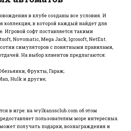
вождения в клубе созданы все условия. И
я коллекция, в которой каждый найдет для
е. Игровой софт поставляется такими
ft, Novomatic, Mega Jack, Igrosoft, NetEnt.
 сотни симуляторов с понятными правилами,
тдачей. На выбор клиентов предлагаются:
Обезьянки, Фрукты, Гараж;
an, Hulk и другие;
ся в игре: на wylkanssclub.com об этом
предоставляет пользователям море интересных
 может получать подарки, вознаграждения и