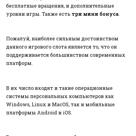
бесплатные вращения, и дополнительные
уровни игры. Также есть
три мини бонуса
.
Пожалуй, наиболее сильным достоинством
данного игрового слота является то, что он
поддерживается большинством современных
платформ.
В их число входят и такие операционные
системы персональных компьютеров как
Windows, Linux и MacOS, так и мобильные
платформы Android и iOS.