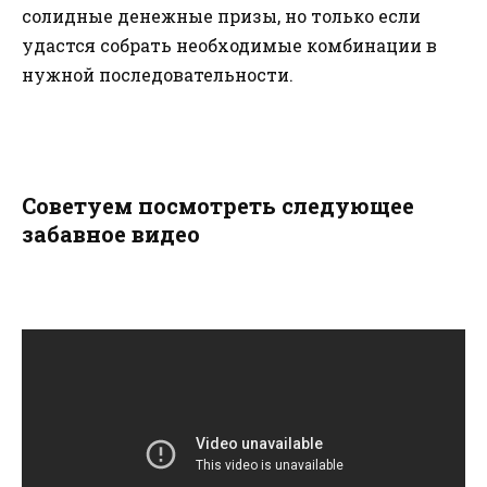
солидные денежные призы, но только если
удастся собрать необходимые комбинации в
нужной последовательности.
Советуем посмотреть следующее
забавное видео