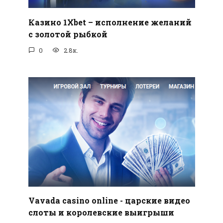
Казино 1Xbet – исполнение желаний
с золотой рыбкой
0
2.8к.
Vavada casino online - царские видео
слоты и королевские выигрыши