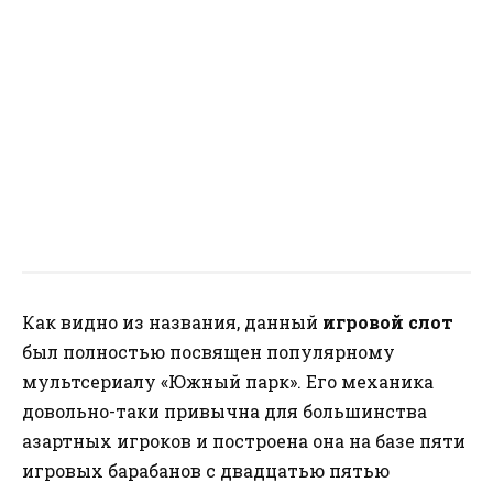
Как видно из названия, данный
игровой слот
был полностью посвящен популярному
мультсериалу «Южный парк». Его механика
довольно-таки привычна для большинства
азартных игроков и построена она на базе пяти
игровых барабанов с двадцатью пятью