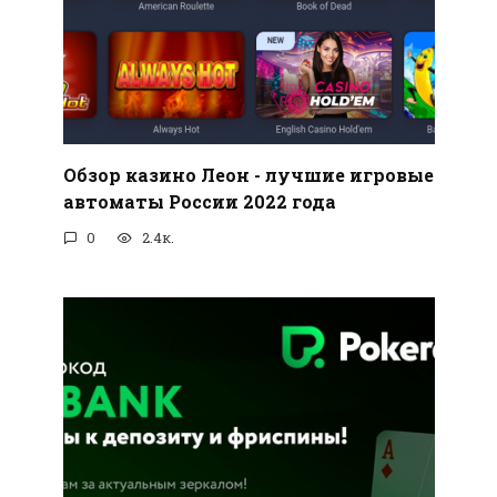
Обзор казино Леон - лучшие игровые
автоматы России 2022 года
0
2.4к.