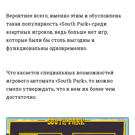
Вероятнее всего, именно этим и обусловлена
такая популярность «South Park» среди
азартных игроков, ведь больше нет игр,
которые были бы столь выгодны и
функциональны одновременно.
Что касается специальных возможностей
игрового автомата «South Park», то можно
смело утверждать, что в нем их более чем
достаточно.