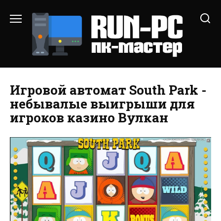
Перейти
к
содержанию
Игровой автомат South Park -
небывалые выигрыши для
игроков казино Вулкан