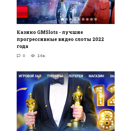
Казино GMSlots - лучшие
прогрессивные видео слоты 2022
года
0
2.6к.