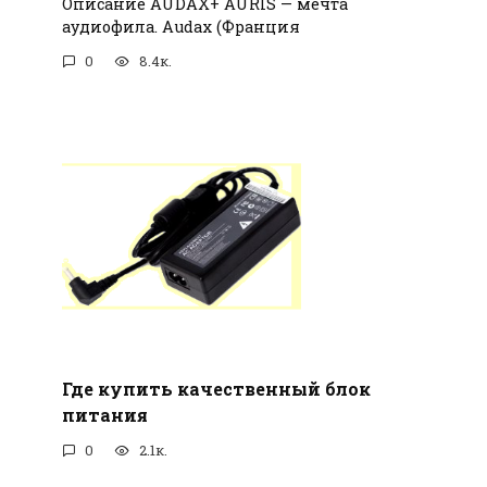
Описание AUDAX+ AURIS — мечта
аудиофила. Audax (Франция
0
8.4к.
Где купить качественный блок
питания
0
2.1к.