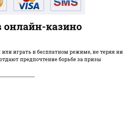
в онлайн-казино
 или играть в бесплатном режиме, не теряя ни
отдают предпочтение борьбе за призы