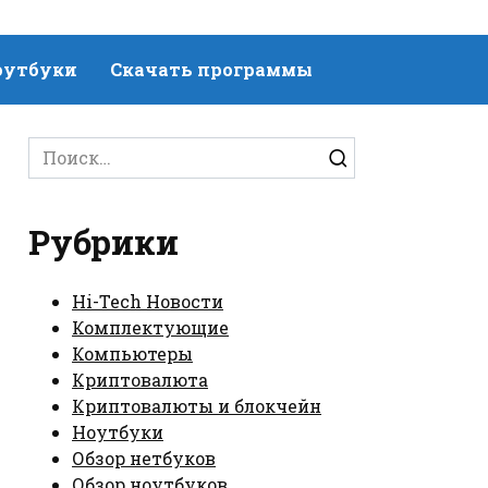
оутбуки
Скачать программы
Search
for:
Рубрики
Hi-Tech Новости
Комплектующие
Компьютеры
Криптовалюта
Криптовалюты и блокчейн
Ноутбуки
Обзор нетбуков
Обзор ноутбуков