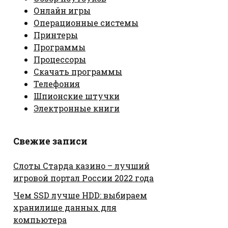
Онлайн игры
Операционные системы
Принтеры
Программы
Процессоры
Скачать программы
Телефония
Шпионские штучки
Электронные книги
Свежие записи
Слоты Старда казино – лучший
игровой портал России 2022 года
Чем SSD лучше HDD: выбираем
хранилище данных для
компьютера