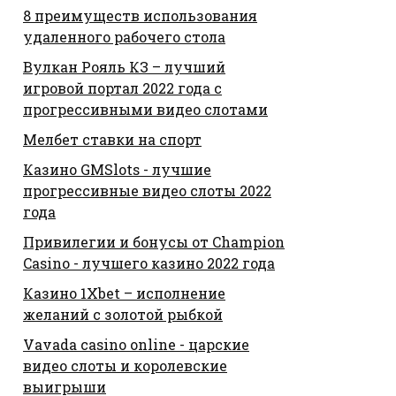
8 преимуществ использования
удаленного рабочего стола
Вулкан Рояль КЗ – лучший
игровой портал 2022 года с
прогрессивными видео слотами
Мелбет ставки на спорт
Казино GMSlots - лучшие
прогрессивные видео слоты 2022
года
Привилегии и бонусы от Champion
Casino - лучшего казино 2022 года
Казино 1Xbet – исполнение
желаний с золотой рыбкой
Vavada casino online - царские
видео слоты и королевские
выигрыши