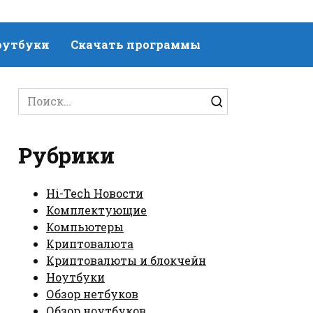
оутбуки
Скачать программы
Search
for:
Рубрики
Hi-Tech Новости
Комплектующие
Компьютеры
Криптовалюта
Криптовалюты и блокчейн
Ноутбуки
Обзор нетбуков
Обзор ноутбуков