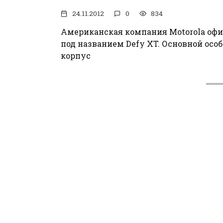
24.11.2012
0
834
Американская компания Motorola офи
под названием Defy XT. Основной ос
корпус