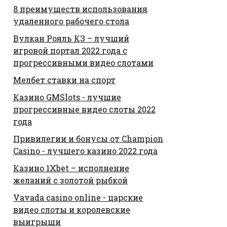
8 преимуществ использования
удаленного рабочего стола
Вулкан Рояль КЗ – лучший
игровой портал 2022 года с
прогрессивными видео слотами
Мелбет ставки на спорт
Казино GMSlots - лучшие
прогрессивные видео слоты 2022
года
Привилегии и бонусы от Champion
Casino - лучшего казино 2022 года
Казино 1Xbet – исполнение
желаний с золотой рыбкой
Vavada casino online - царские
видео слоты и королевские
выигрыши