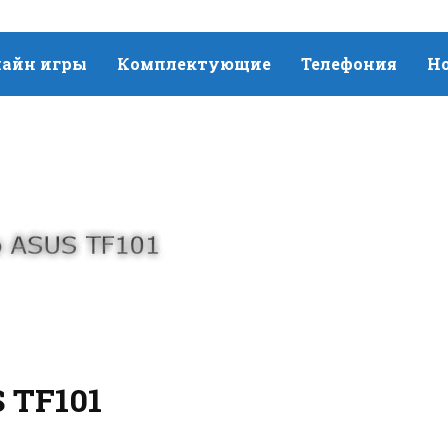
айн игры
Комплектующие
Телефония
Н
 TF101