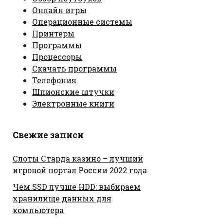
Онлайн игры
Операционные системы
Принтеры
Программы
Процессоры
Скачать программы
Телефония
Шпионские штучки
Электронные книги
Свежие записи
Слоты Старда казино – лучший
игровой портал России 2022 года
Чем SSD лучше HDD: выбираем
хранилище данных для
компьютера