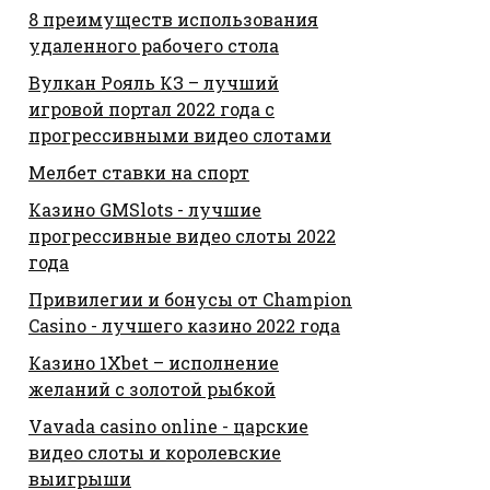
8 преимуществ использования
удаленного рабочего стола
Вулкан Рояль КЗ – лучший
игровой портал 2022 года с
прогрессивными видео слотами
Мелбет ставки на спорт
Казино GMSlots - лучшие
прогрессивные видео слоты 2022
года
Привилегии и бонусы от Champion
Casino - лучшего казино 2022 года
Казино 1Xbet – исполнение
желаний с золотой рыбкой
Vavada casino online - царские
видео слоты и королевские
выигрыши