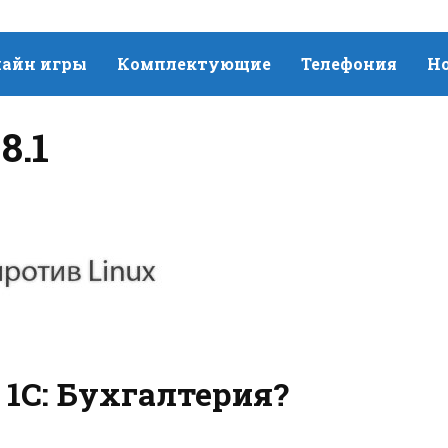
айн игры
Комплектующие
Телефония
Н
8.1
1С: Бухгалтерия?