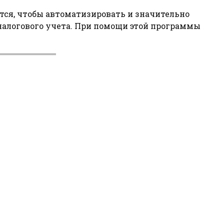
тся, чтобы автоматизировать и значительно
налогового учета. При помощи этой программы