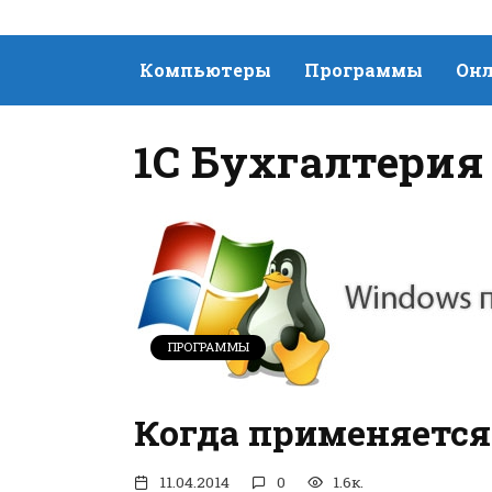
Компьютеры
Программы
Онл
1С Бухгалтерия 
ПРОГРАММЫ
Когда применяется 
11.04.2014
0
1.6к.