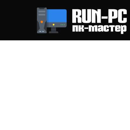
Перейти
к
содержанию