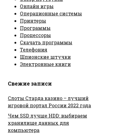
Онлайн игры
Операционные системы
Принтеры
Программы
Процессоры
Скачать программы
Телефония
Шпионские штучки
Электронные книги
Свежие записи
Слоты Старда казино – лучший
игровой портал России 2022 года
Чем SSD лучше HDD: выбираем
хранилище данных для
компьютера