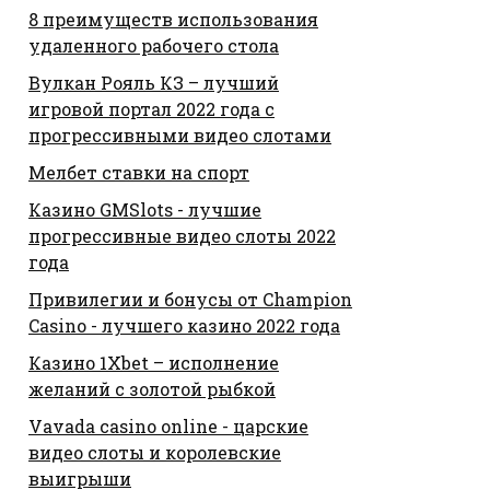
8 преимуществ использования
удаленного рабочего стола
Вулкан Рояль КЗ – лучший
игровой портал 2022 года с
прогрессивными видео слотами
Мелбет ставки на спорт
Казино GMSlots - лучшие
прогрессивные видео слоты 2022
года
Привилегии и бонусы от Champion
Casino - лучшего казино 2022 года
Казино 1Xbet – исполнение
желаний с золотой рыбкой
Vavada casino online - царские
видео слоты и королевские
выигрыши