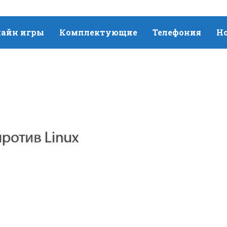
айн игры
Комплектующие
Телефония
Н