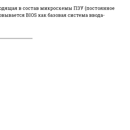
ходящая в состав микросхемы ПЗУ (постоянное
ывается BIOS как базовая система ввода-