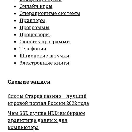
Онлайн игры
Операционные системы
Принтеры
Программы
Процессоры
Скачать программы
Телефония
Шпионские штучки
Электронные книги
Свежие записи
Слоты Старда казино – лучший
игровой портал России 2022 года
Чем SSD лучше HDD: выбираем
хранилище данных для
компьютера