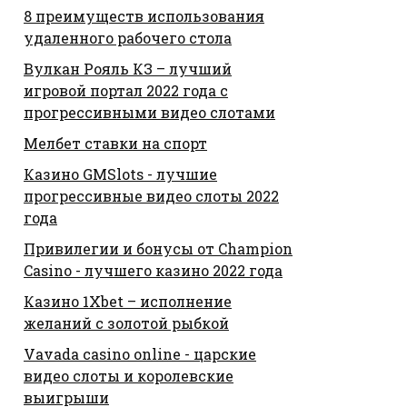
8 преимуществ использования
удаленного рабочего стола
Вулкан Рояль КЗ – лучший
игровой портал 2022 года с
прогрессивными видео слотами
Мелбет ставки на спорт
Казино GMSlots - лучшие
прогрессивные видео слоты 2022
года
Привилегии и бонусы от Champion
Casino - лучшего казино 2022 года
Казино 1Xbet – исполнение
желаний с золотой рыбкой
Vavada casino online - царские
видео слоты и королевские
выигрыши