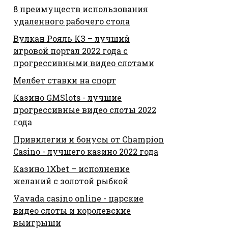
8 преимуществ использования
удаленного рабочего стола
Вулкан Рояль КЗ – лучший
игровой портал 2022 года с
прогрессивными видео слотами
Мелбет ставки на спорт
Казино GMSlots - лучшие
прогрессивные видео слоты 2022
года
Привилегии и бонусы от Champion
Casino - лучшего казино 2022 года
Казино 1Xbet – исполнение
желаний с золотой рыбкой
Vavada casino online - царские
видео слоты и королевские
выигрыши